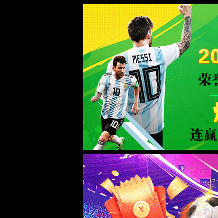
蜂鸟电竞比分网 - 实时电竞比分、赛
WTS-WAF拦截详情
出现该页面的原因:
1.你的请求是黑客攻击
2.你的请求合法但触发了安全规则,请提交问题反馈