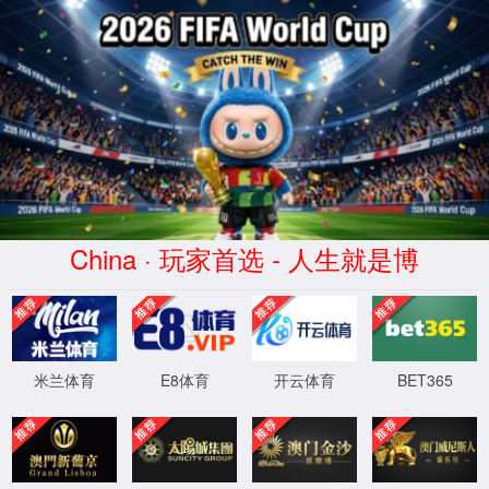
蜂鸟电竞比分网 - 实时电竞比分、赛
事数据与专业分析
WTS-WAF拦截详情
出现该页面的原因:
1.你的请求是黑客攻击
2.你的请求合法但触发了安全规则,请提交问题反馈
XML 地图