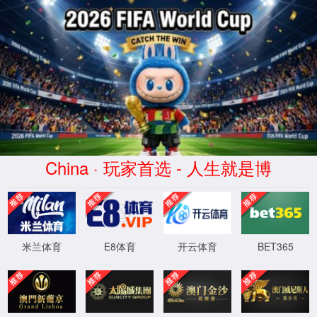
蜂鸟电竞比分网 - 实时电竞比分、赛
事数据与专业分析
WTS-WAF拦截详情
出现该页面的原因:
1.你的请求是黑客攻击
2.你的请求合法但触发了安全规则,请提交问题反馈
XML 地图