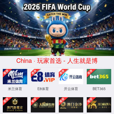
蜂鸟电竞比分网 - 实时电竞比分、赛
事数据与专业分析
WTS-WAF拦截详情
出现该页面的原因:
1.你的请求是黑客攻击
2.你的请求合法但触发了安全规则,请提交问题反馈
XML 地图