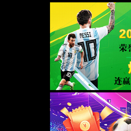
蜂鸟电竞比分网 - 实时电竞比分、赛
WTS-WAF拦截详情
出现该页面的原因:
1.你的请求是黑客攻击
2.你的请求合法但触发了安全规则,请提交问题反馈