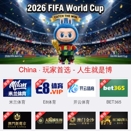
蜂鸟电竞比分网 - 实时电竞比分、赛
事数据与专业分析
WTS-WAF拦截详情
出现该页面的原因:
1.你的请求是黑客攻击
2.你的请求合法但触发了安全规则,请提交问题反馈
XML 地图