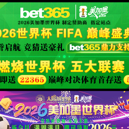
分、赛事数据与专业分析