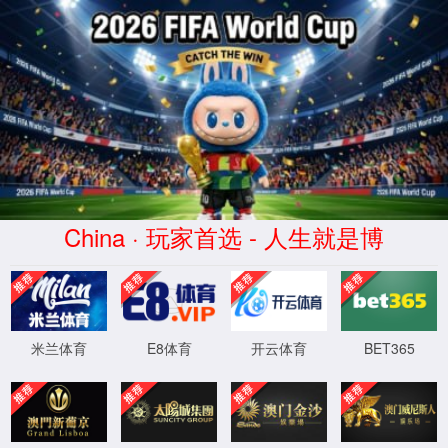
蜂鸟电竞比分网 - 实时电竞比分、赛
事数据与专业分析
WTS-WAF拦截详情
出现该页面的原因:
1.你的请求是黑客攻击
2.你的请求合法但触发了安全规则,请提交问题反馈
XML 地图