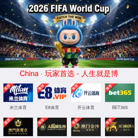
蜂鸟电竞比分网 - 实时电竞比
分、赛事数据与专业分析
首 页
产品中心
采暖
热水