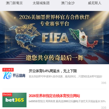
烘干
泳池
除湿
新风除湿