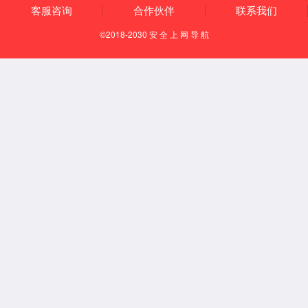
品牌实力
产品实力
生产实力
加入我们
服务中心
商务合作
联系我们
微信公众号